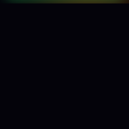
ANTES DAS REDES SOCIAIS,
A
CIDADE SE VIA AQUI.
Em 2003 nasceu em Itanhaém um projeto
que começou simples: um site de balada,
com fotos, coberturas de eventos e registros
da noite. Mas o que parecia apenas uma
ideia se tornou parte da memória de uma
geração.
Entre 2003 e 2008, o
Portal da Balada
marcou presença em festas, casas noturnas e