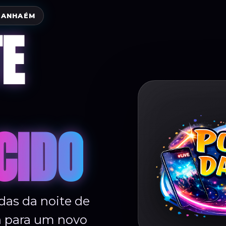
TANHAÉM
TE
CIDO
as da noite de
a para um novo